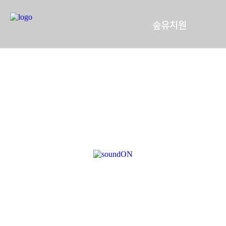
숲유치원
인사말
학급구성 및 교직원
어린이와 환경
찾아오시는 길