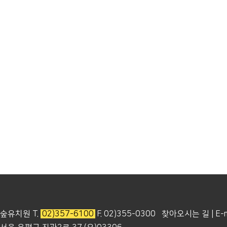
숲유치원 T.
02)357-6100
F. 02)355-0300
찾아오시는 길
|
E-m