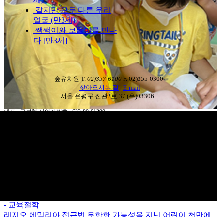
같지만 모두 다른 우리
얼굴 (만3세)
짹짹이와 보들이를 만나
다 [만3세]
숲유치원 T.
02)357-6100
F. 02)355-0300
찾아오시는 길
|
E-mail
서울 은평구 진관2로 37 (우)03306
대표 : 구본형 사업자번호 : 633-80-01290
designed by chairone creative
- 숲유치원
인사말
학급구성 및 교직원
어린이와 환경
찾아오시는 길
- 교육철학
레지오 에밀리아 접근법
무한한 가능성을 지닌 어린이
천만에