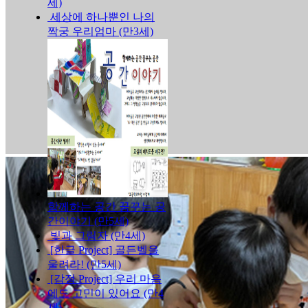
세)
세상에 하나뿐인 나의
짝궁 우리엄마 (만3세)
함께하는 공간 꿈꾸는 공
간이야기 (만5세)
빛과 그림자 (만4세)
[한글 Project] 골든벨을
울려라! (만5세)
[감정 Project] 우리 마음
에도 고민이 있어요 (만4
세)